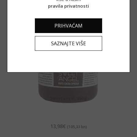
Povezani proizvodi
pravila privatnosti
PRIHVAĆAM
SAZNAJTE VIŠE
Sweet angel, 350 g
13,98
€
(105,33 kn)