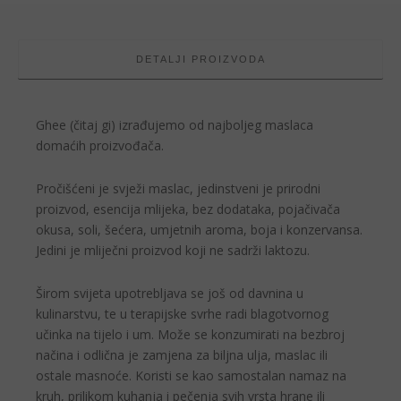
DETALJI PROIZVODA
Ghee (čitaj gi) izrađujemo od najboljeg maslaca
domaćih proizvođača.
Pročišćeni je svježi maslac, jedinstveni je prirodni
proizvod, esencija mlijeka, bez dodataka, pojačivača
okusa, soli, šećera, umjetnih aroma, boja i konzervansa.
Jedini je mliječni proizvod koji ne sadrži laktozu.
Širom svijeta upotrebljava se još od davnina u
kulinarstvu, te u terapijske svrhe radi blagotvornog
učinka na tijelo i um. Može se konzumirati na bezbroj
načina i odlična je zamjena za biljna ulja, maslac ili
ostale masnoće. Koristi se kao samostalan namaz na
kruh, prilikom kuhanja i pečenja svih vrsta hrane ili