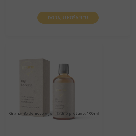
DODAJ U KOŠARICU
Grana, Bademovo ulje, hladno prešano, 100 ml