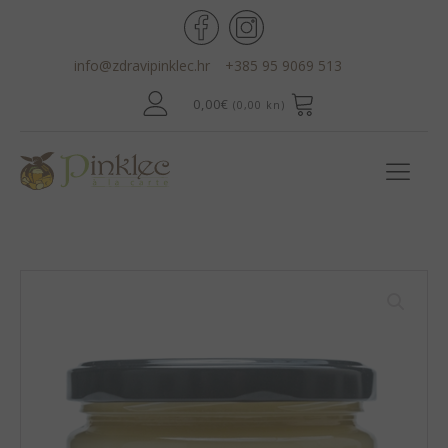
info@zdravipinklec.hr
+385 95 9069 513
0,00
€
(0,00 kn)