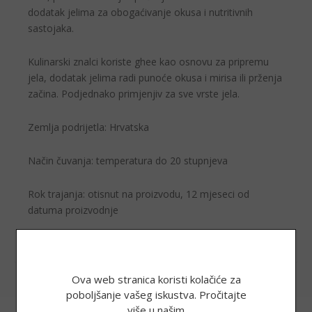
dodatak jelima za obogaćivanje okusa i nutritivnih
sastojaka.
Kulinarski znalci koriste ghee kao osnovu za pripremu
jela, dodatak jelima radi punoće okusa i mirisa ili prženja
začina. Podjednako primjenjiv za sve vrste jela.
Zemlja podrijetla: Hrvatska
Način čuvanja: temperatura do 20 stupnjeva
Rok trajanja: otisnut na proizvodu, 12 mjeseci od
datuma proizvodnje
INFORMACIJE
Ova web stranica koristi kolačiće za
poboljšanje vašeg iskustva. Pročitajte
više u našim