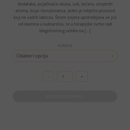
dodataka, pojačivača okusa, soli, šećera, umjetnih
aroma, boja i konzervansa. Jedini je mliječni proizvod
koji ne sadrži laktozu. Širom svijeta upotrebljava se još
od davnina u kulinarstvu, te u terapijske svrhe radi
blagotvornog učinka na […]
Količina
Ghee,
maslac
količina
DODAJ U KOŠARICU