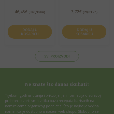
46,45
€
3,72
€
(349,98 kn)
(28,03 kn)
DODAJ U
DODAJ U
KOŠARICU
KOŠARICU
SVI PROIZVODI
Ne znate što danas skuhati?
Tijekom godina lutanja i prikupljanja informacija o zdravoj
prehrani stvorili smo veliku bazu recepata baziranih na
namirnicama organskog podrijetla. Što je najbolje većina
namirnica je dostupno u našem web shopu. Slobodno se