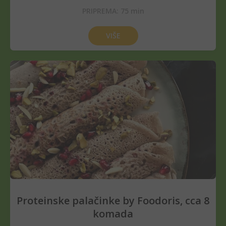
PRIPREMA:
75
min
VIŠE
Proteinske palačinke by Foodoris, cca 8
komada