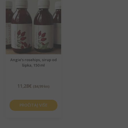
Angie’s rosehips, sirup od
šipka, 150 ml
11,28
€
(84,99 kn)
PROČITAJ VIŠE