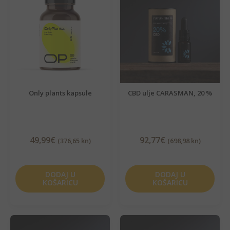
Only plants kapsule
CBD ulje CARASMAN, 20 %
49,99
€
92,77
€
(376,65 kn)
(698,98 kn)
DODAJ U
DODAJ U
KOŠARICU
KOŠARICU