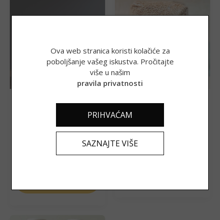
Ova web stranica koristi kolačiće za
poboljšanje vašeg iskustva. Pročitajte
više u našim
pravila privatnosti
CBD ulje CARASMAN, 6 %
Pir mekinje, 0.4 kg
za kućne ljubimce
PRIHVAĆAM
26,41
€
2,39
€
SAZNAJTE VIŠE
(198,99 kn)
(18,01 kn)
DODAJ U
PROČITAJ VIŠE
KOŠARICU