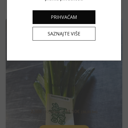
PRIHVAĆAM
SAZNAJTE VIŠE
Mladi češnjak
–
2,30
€
11,50
€
(17,33 kn)
(86,65 kn)