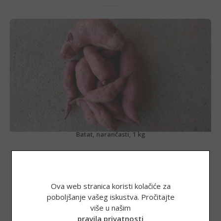
Batat, narančasti, 1 kg
3,80
€
(28,63 kn)
Ova web stranica koristi kolačiće za
poboljšanje vašeg iskustva. Pročitajte
više u našim
DODAJ U KOŠARICU
pravila privatnosti