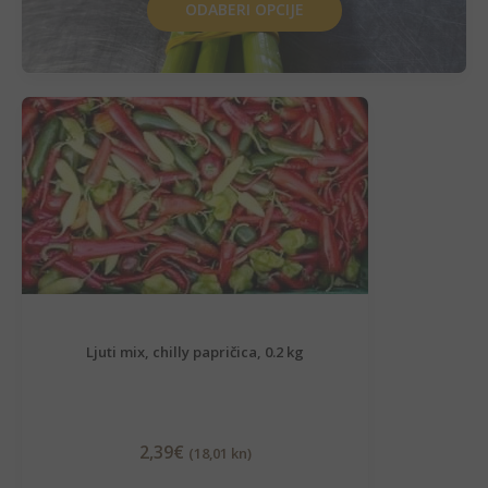
ODABERI OPCIJE
Ljuti mix, chilly papričica, 0.2 kg
2,39
€
(18,01 kn)