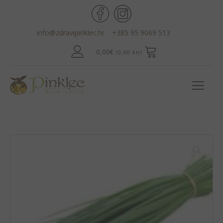
info@zdravipinklec.hr
+385 95 9069 513
0,00
€
(0,00 kn)