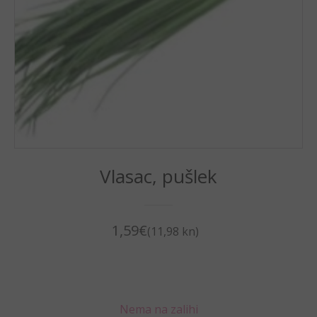
Vlasac, pušlek
1,59
€
(11,98 kn)
Nema na zalihi