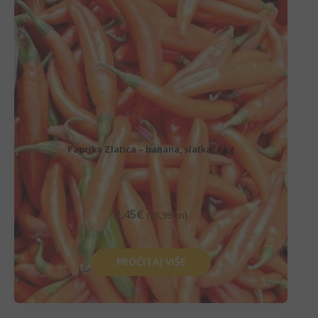
Paprika Zlatica – banana, slatka, 1 kg
3,45
€
(25,99 kn)
PROČITAJ VIŠE