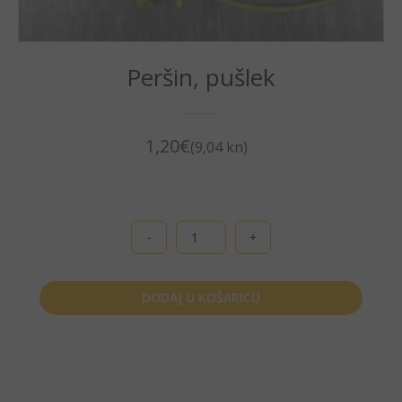
Peršin, pušlek
1,20
€
(9,04 kn)
Peršin,
pušlek
količina
DODAJ U KOŠARICU