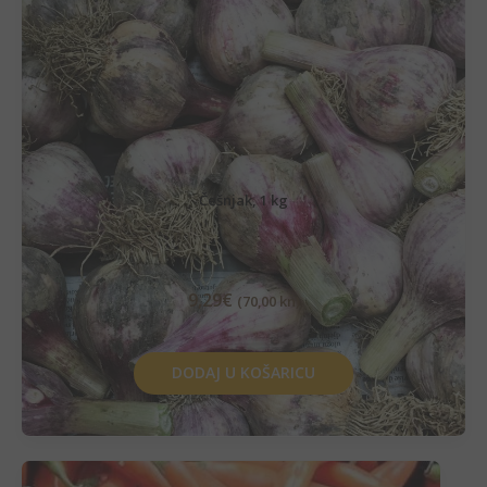
Češnjak, 1 kg
9,29
€
(70,00 kn)
DODAJ U KOŠARICU