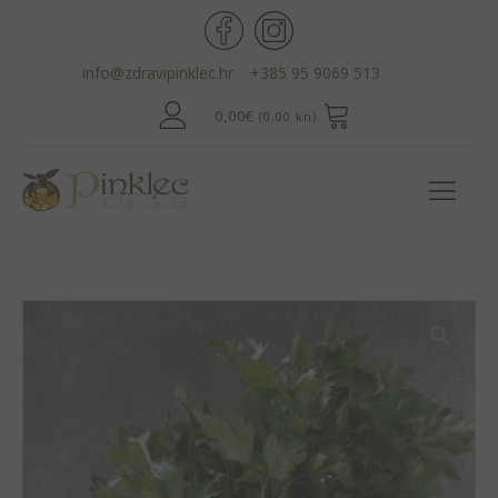
info@zdravipinklec.hr
+385 95 9069 513
0,00
€
(0,00 kn)