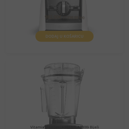
982,00
€
(7.398,88 kn)
DODAJ U KOŠARICU
Vitamix blender, ASCENT A2300i Bijeli