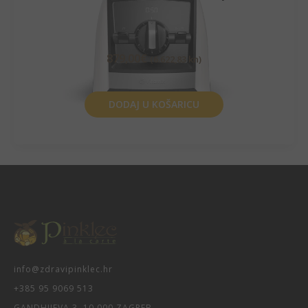
879,00
€
(6.622,83 kn)
DODAJ U KOŠARICU
info@zdravipinklec.hr
+385 95 9069 513
GANDHIJEVA 3, 10 000 ZAGREB