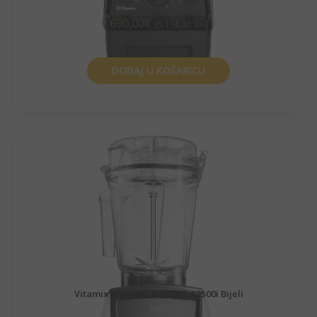
690,00
€
(5.198,81 kn)
DODAJ U KOŠARICU
Vitamix blender, ASCENT A2500i Bijeli