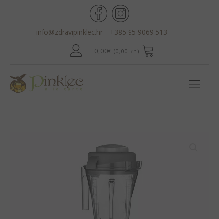
info@zdravipinklec.hr
+385 95 9069 513
0,00
€
(0,00 kn)