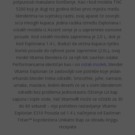
potpunosti
manulano korištenje
. Kao i kod modela TNC
5200 koji je dugi niz godina držao prvo mjesto među
blenderima na svjetskoj razini, ovaj aparat će osvojiti
srca mnogih kupaca. Jedina razlika između Exploriana i
ostalih modela iz Ascent serije je u zapremnini osnovne
posude.
Kod ostalih modela zapremina je 2.0 L, dok je
kod Exploriana 1.4 L.
Budući da većina kupaca rijetko
koristi posude do njihove pune zapremine (2.0L), ovaj
model Vitamix blendera će za njih biti savršen odabir.
Performansama identičan kao i svi
ostali modeli
, blender
Vitamix Explorian će zadovoljiti sve potrebe koje jedan
vrhunski blender treba odraditi. Smoothie, juhe, namaze,
umake, maslace, ledeni deserti će se s ovim blenderom
odraditi bez problema
Jednostavno čišćenje
Uz kap
sapuna i tople vode, Vaš Vitamix® može se očistiti za 30
do 60 sekundi – nije potrebno rastavljanje Vitamix
Explorian E310 Posuda od 1.4 L načinjena od Eastman
Tritan™ kopoliestera Unikatni štap za obradu Knjigu
recepata