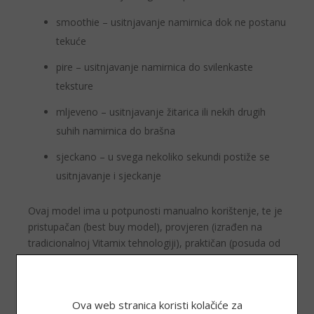
smoothie
– usitnjavanje namirnica dok ne postanu
tekuće
pire
– usitnjavanje namirnica do svilenkaste
teksture
mljeveno
– usitnjavanje žitarica ili nekih drugih
suhih namirnica do brašna
sjeckano
– u svega nekoliko sekundi postiže se
usitnjavanje i sjeckanje
Ovaj model ima u potpunosti
manualno korištenj
e, te je
pristupačan
(best buy model),
provjeren
(izrađen na
tradicionalnoj Vitamix tehnologiji),
praktičan
(posuda od
1.4 litre za optimalne izrade).
INFORMACIJE
Ova web stranica koristi kolačiće za