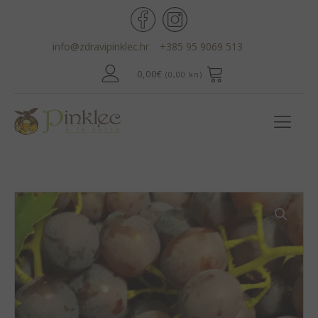
info@zdravipinklec.hr
+385 95 9069 513
0,00
€
(0,00 kn)