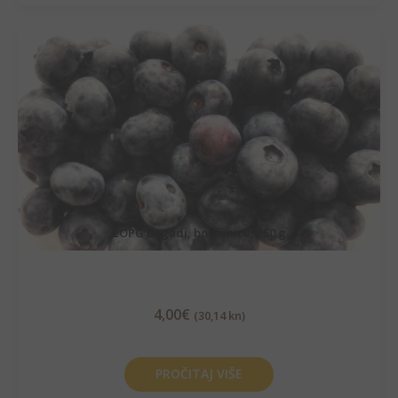
EOPG Bogadi, borovnice, 250 g
4,00
€
(30,14 kn)
PROČITAJ VIŠE