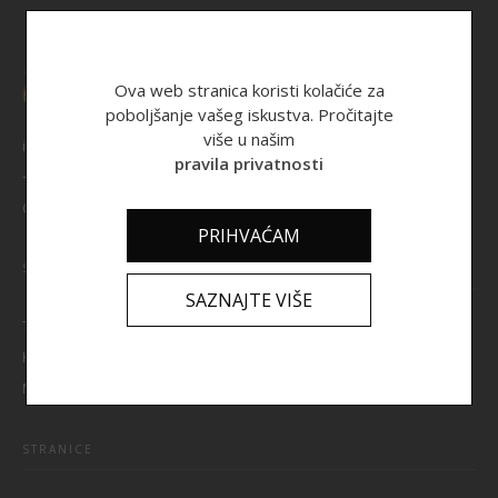
Ova web stranica koristi kolačiće za
poboljšanje vašeg iskustva. Pročitajte
više u našim
info@zdravipinklec.hr
pravila privatnosti
+385 95 9069 513
GANDHIJEVA 3, 10 000 ZAGREB
PRIHVAĆAM
STRANICE
SAZNAJTE VIŠE
TRGOVINA
KOŠARICA
MOJ RAČUN
STRANICE