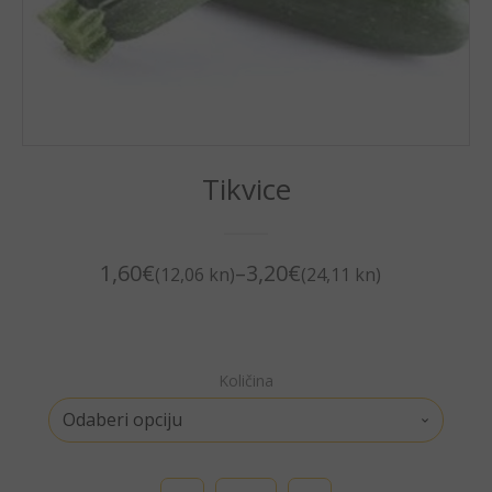
Tikvice
1,60
€
–
3,20
€
(12,06 kn)
(24,11 kn)
Količina