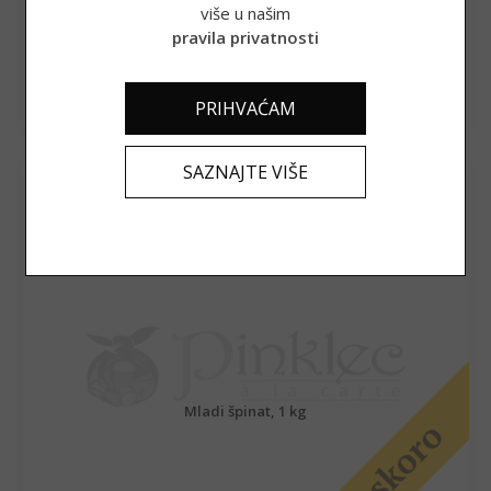
više u našim
pravila privatnosti
ODABERI OPCIJE
PRIHVAĆAM
SAZNAJTE VIŠE
Mladi špinat, 1 kg