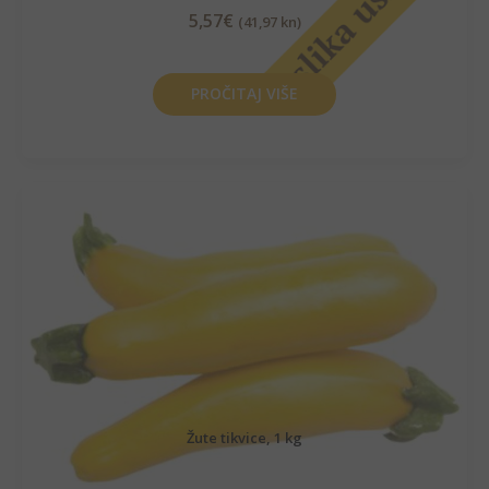
5,57
€
(41,97 kn)
PROČITAJ VIŠE
Žute tikvice, 1 kg