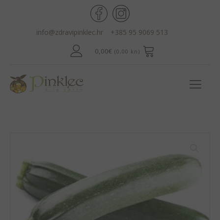
info@zdravipinklec.hr
+385 95 9069 513
0,00
€
(0,00 kn)