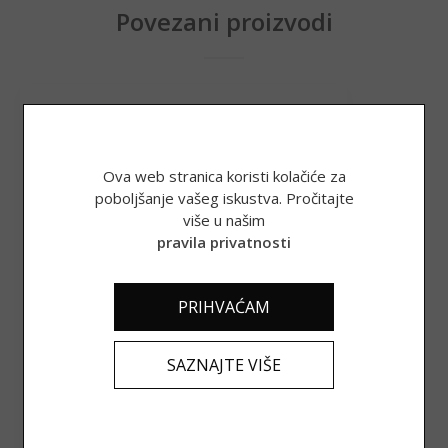
Povezani proizvodi
Ova web stranica koristi kolačiće za
poboljšanje vašeg iskustva. Pročitajte
više u našim
pravila privatnosti
PRIHVAĆAM
Extra djevičansko maslinovo ulje San Antonio, 1 l
SAZNAJTE VIŠE
19,50
€
(146,92 kn)