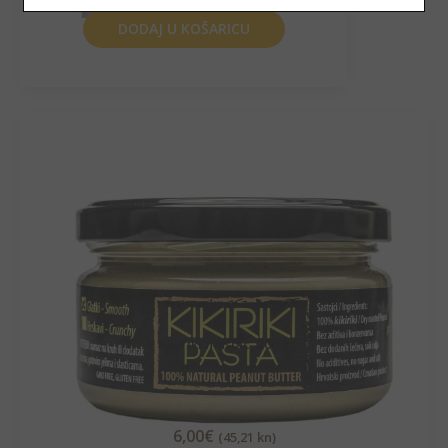
DODAJ U KOŠARICU
Kikiriki maslac, 200 g
6,00
€
(45,21 kn)