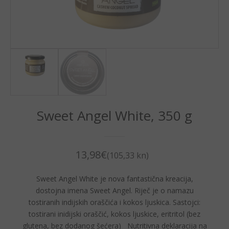
Sweet Angel White, 350 g
13,98
€
(105,33 kn)
Sweet Angel White je nova fantastična kreacija,
dostojna imena Sweet Angel. Riječ je o namazu
tostiranih indijskih oraščića i kokos ljuskica. Sastojci:
tostirani inidijski oraščić, kokos ljuskice, eritritol (bez
glutena, bez dodanog šećera) Nutritivna deklaracija na