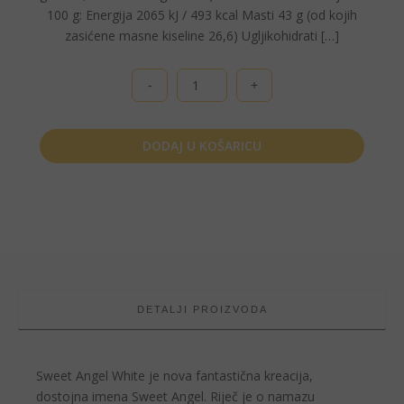
100 g: Energija 2065 kJ / 493 kcal Masti 43 g (od kojih
zasićene masne kiseline 26,6) Ugljikohidrati […]
Sweet
Angel
White,
350
DODAJ U KOŠARICU
g
količina
DETALJI PROIZVODA
Sweet Angel White je nova fantastična kreacija,
dostojna imena Sweet Angel. Riječ je o namazu