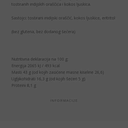
tostiranih indijskih oraščića i kokos ljuskica.
Sastojci: tostirani inidijski oraščić, kokos ljuskice, eritritol
(bez glutena, bez dodanog šećera)
Nutritivna deklaracija na 100 g:
Energija 2065 kJ / 493 kcal
Masti 43 g (od kojih zasićene masne kiseline 26,6)
Ugljikohidrati 16,3 g (od kojih šećeri 5 g)
Proteini 8,1 g
INFORMACIJE