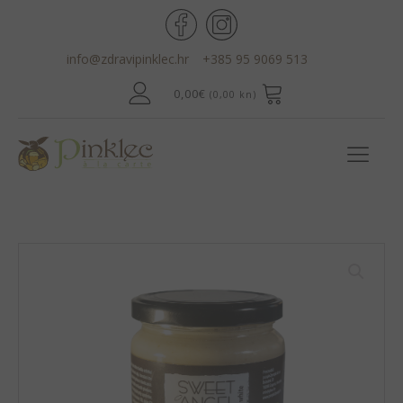
info@zdravipinklec.hr
+385 95 9069 513
0,00
€
(0,00 kn)