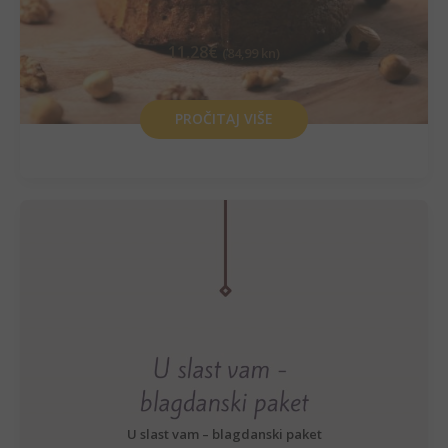
11,28
€
(84,99 kn)
PROČITAJ VIŠE
U slast vam – blagdanski paket