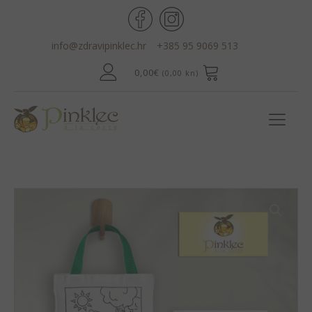
info@zdravipinklec.hr
+385 95 9069 513
0,00
€
(0,00 kn)