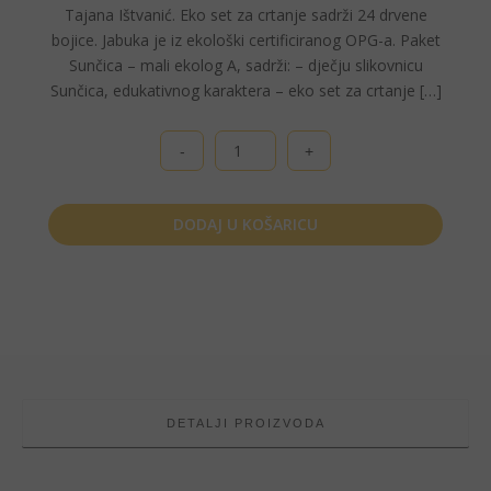
Tajana Ištvanić. Eko set za crtanje sadrži 24 drvene
bojice. Jabuka je iz ekološki certificiranog OPG-a. Paket
Sunčica – mali ekolog A, sadrži: – dječju slikovnicu
Sunčica, edukativnog karaktera – eko set za crtanje […]
Sunčica
-
mali
ekolog
DODAJ U KOŠARICU
A
količina
DETALJI PROIZVODA