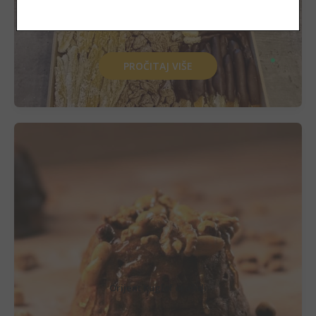
40,00
€
(301,38 kn)
PROČITAJ VIŠE
Orijent Kuglof orašidi