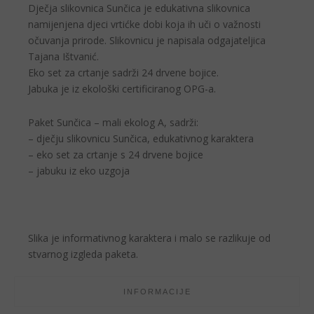
Dječja slikovnica Sunčica je edukativna slikovnica
namijenjena djeci vrtićke dobi koja ih uči o važnosti
očuvanja prirode. Slikovnicu je napisala odgajateljica
Tajana Ištvanić.
Eko set za crtanje sadrži 24 drvene bojice.
Jabuka je iz ekološki certificiranog OPG-a.
Paket Sunčica – mali ekolog A, sadrži:
–
dječju slikovnicu Sunčica
, edukativnog karaktera
–
eko set za crtanje s 24 drvene bojice
–
jabuku iz eko uzgoja
Slika je informativnog karaktera i malo se razlikuje od
stvarnog izgleda paketa.
INFORMACIJE