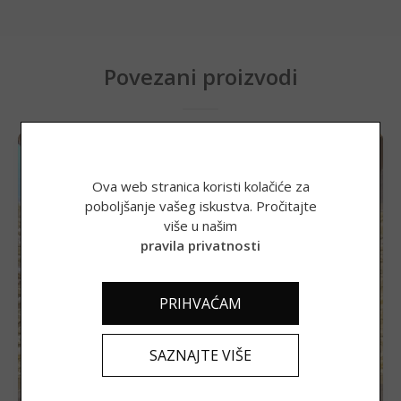
Povezani proizvodi
Ova web stranica koristi kolačiće za
poboljšanje vašeg iskustva. Pročitajte
više u našim
pravila privatnosti
PRIHVAĆAM
Aromadria, girt box, arancini, ušećereni bademi, čokoladni
SAZNAJTE VIŠE
arancini