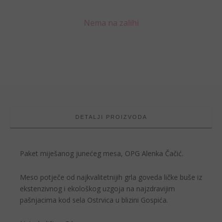
Nema na zalihi
DETALJI PROIZVODA
Paket miješanog junećeg mesa, OPG Alenka Čačić.
Meso potječe od najkvalitetnijih grla goveda ličke buše iz
ekstenzivnog i ekološkog uzgoja na najzdravijim
pašnjacima kod sela Ostrvica u blizini Gospića.