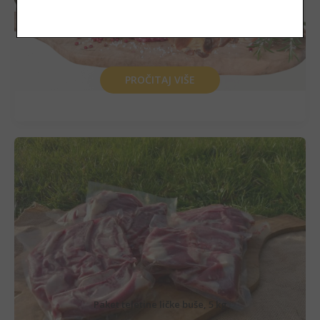
82,00
€
(617,83 kn)
PROČITAJ VIŠE
Paket teletine ličke buše, 5 kg