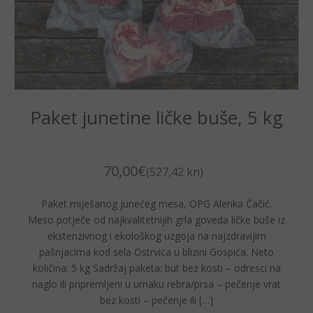
Paket junetine ličke buše, 5 kg
70,00
€
(527,42 kn)
Paket miješanog junećeg mesa, OPG Alenka Čačić.
Meso potječe od najkvalitetnijih grla goveda ličke buše iz
ekstenzivnog i ekološkog uzgoja na najzdravijim
pašnjacima kod sela Ostrvica u blizini Gospića. Neto
količina: 5 kg Sadržaj paketa: but bez kosti – odresci na
naglo ili pripremljeni u umaku rebra/prsa – pečenje vrat
bez kosti – pečenje ili […]