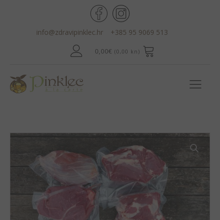
info@zdravipinklec.hr
+385 95 9069 513
0,00
€
(0,00 kn)