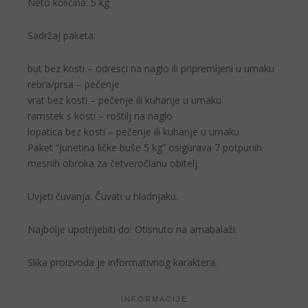
Neto količina: 5 kg
Sadržaj paketa:
but bez kosti – odresci na naglo ili pripremljeni u umaku
rebra/prsa – pečenje
vrat bez kosti – pečenje ili kuhanje u umaku
ramstek s kosti – roštilj na naglo
lopatica bez kosti – pečenje ili kuhanje u umaku
Paket “Junetina ličke buše 5 kg” osigurava 7 potpunih
mesnih obroka za četveročlanu obitelj.
Uvjeti čuvanja: Čuvati u hladnjaku.
Najbolje upotrijebiti do: Otisnuto na amabalaži.
Slika proizvoda je informativnog karaktera.
INFORMACIJE