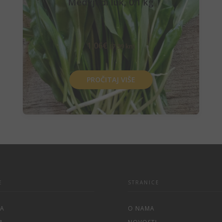
Medvjeđi luk, 0.1 kg
1,06
€
(7,99 kn)
PROČITAJ VIŠE
E
STRANICE
NA
O NAMA