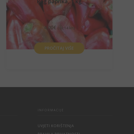
Rog paprika, 1 kg
4,00
€
(30,14 kn)
PROČITAJ VIŠE
INFORMACIJE
UVJETI KORIŠTENJA