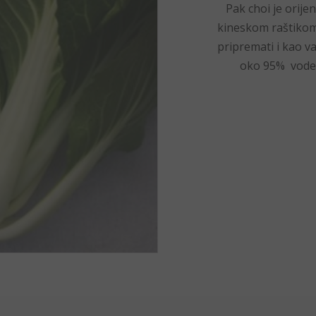
Pak choi je orije
kineskom raštikom.
pripremati i kao va
oko 95% vode i