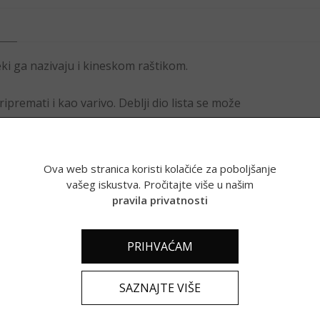
eki ga nazivaju i kineskom raštikom.
ripremati i kao varivo. Deblji dio lista se može
Ova web stranica koristi kolačiće za poboljšanje
vašeg iskustva. Pročitajte više u našim
pravila privatnosti
PRIHVAĆAM
SAZNAJTE VIŠE