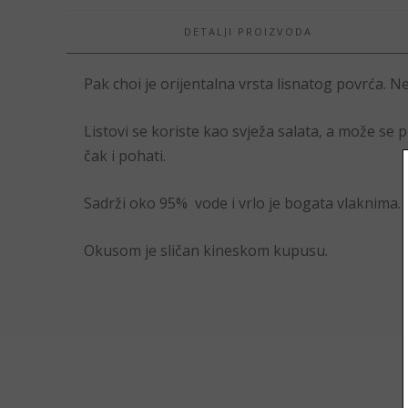
DETALJI PROIZVODA
Pak choi je orijentalna vrsta lisnatog povrća. N
Listovi se koriste kao svježa salata, a može se p
čak i pohati.
Sadrži oko 95% vode i vrlo je bogata vlaknima.
Okusom je sličan kineskom kupusu.