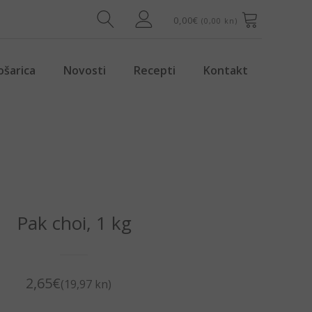
0,00
€
(0,00 kn)
ošarica
Novosti
Recepti
Kontakt
Pak choi, 1 kg
2,65
€
(19,97 kn)