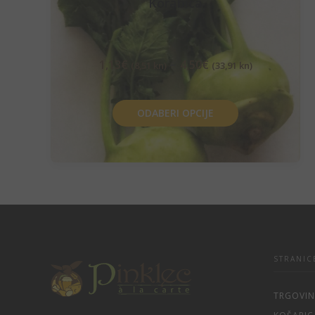
Korabica
–
1,13
€
4,50
€
(8,51 kn)
(33,91 kn)
ODABERI OPCIJE
STRANIC
TRGOVI