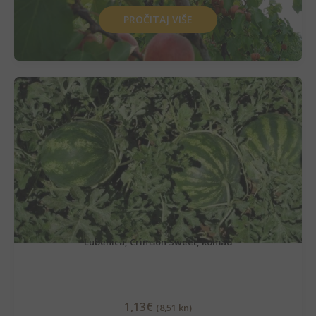
PROČITAJ VIŠE
Lubenica, Crimson Sweet, komad
1,13
€
(8,51 kn)