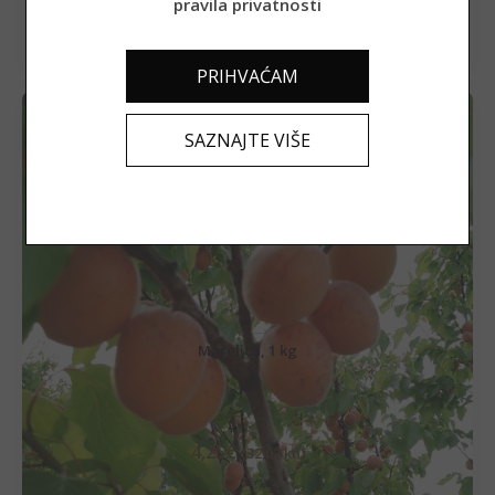
PROČITAJ VIŠE
pravila privatnosti
PRIHVAĆAM
SAZNAJTE VIŠE
Marelica, 1 kg
4,25
€
(32,02 kn)