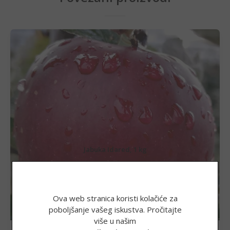
Jabuka Idared, 1 kg
2,70
€
(20,34 kn)
Ova web stranica koristi kolačiće za
poboljšanje vašeg iskustva. Pročitajte
više u našim