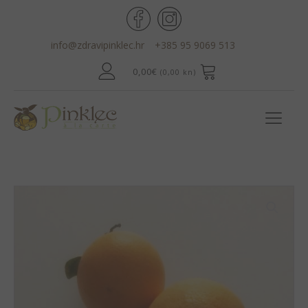
info@zdravipinklec.hr
+385 95 9069 513
0,00
€
(0,00 kn)