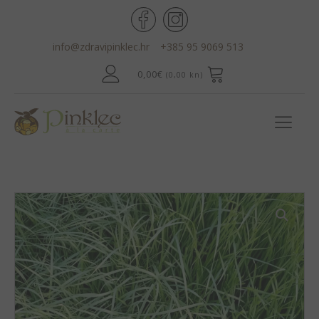
info@zdravipinklec.hr
+385 95 9069 513
0,00
€
(0,00 kn)