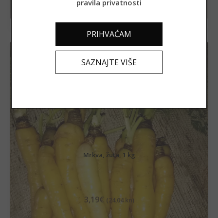
PROČITAJ VIŠE
pravila privatnosti
PRIHVAĆAM
SAZNAJTE VIŠE
Mrkva, žuta, 1 kg
3,19
€
(24,04 kn)