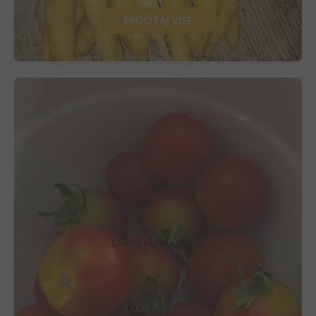
PROČITAJ VIŠE
Cherry rajčica, 0.5 kg
3,00
€
(22,60 kn)