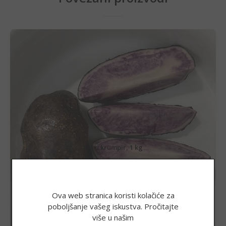
Plavi krumpir, 1 kg
3,98
€
(29,99 kn)
Ova web stranica koristi kolačiće za
poboljšanje vašeg iskustva. Pročitajte
više u našim