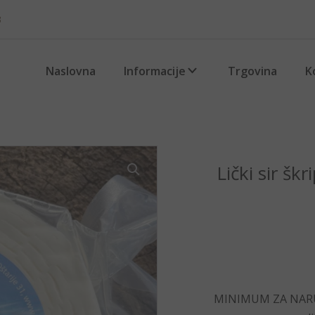
3
Naslovna
Informacije
Trgovina
K
Lički sir šk
MINIMUM ZA NARUD