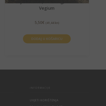
Svježa skuta, cca 450 g, sirana
Vegium
5,50
€
(41,44 kn)
DODAJ U KOŠARICU
INFORMACIJE
UVJETI KORIŠTENJA