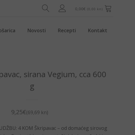
0,00
€
(0,00 kn)
ošarica
Novosti
Recepti
Kontakt
ripavac, sirana Vegium, cca 600
g
9,25
€
(69,69 kn)
ŽBU: 4 KOM Škripavac – od domaćeg sirovog