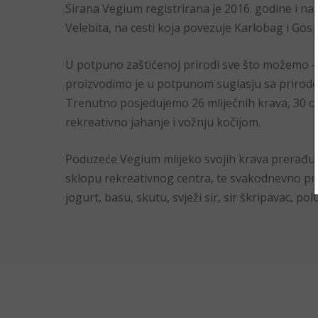
Sirana Vegium registrirana je 2016. godine i na
Velebita, na cesti koja povezuje Karlobag i Gosp
U potpuno zaštićenoj prirodi sve što možemo – 
proizvodimo je u potpunom suglasju sa prirodo
Trenutno posjedujemo 26 mliječnih krava, 30 ov
rekreativno jahanje i vožnju kočijom.
Poduzeće Vegium mlijeko svojih krava prerađuje
sklopu rekreativnog centra, te svakodnevno pro
jogurt, basu, skutu, svježi sir, sir škripavac, polut