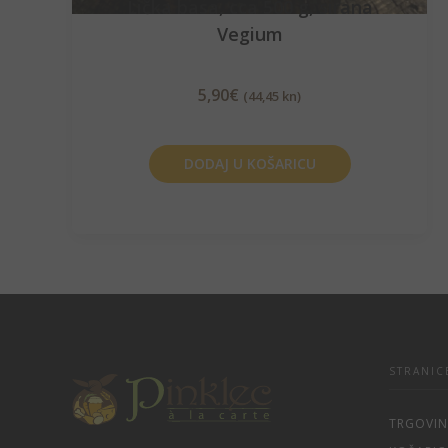
Lička basa, cca 500 g, sirana
Vegium
5,90
€
(44,45 kn)
DODAJ U KOŠARICU
STRANIC
TRGOVI