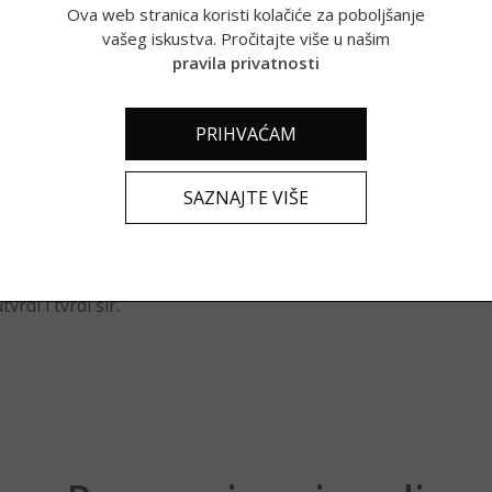
lazi se u predivnom Ličkom kraju, usred
Ova web stranica koristi kolačiće za poboljšanje
vašeg iskustva. Pročitajte više u našim
ić.
pravila privatnosti
proizvodimo „svoje“. Sve što radimo i
m i okruženjem u kojem živimo i radimo.
PRIHVAĆAM
aca, domaće crne svinje i 10 konja za
SAZNAJTE VIŠE
 u novootvorenoj sirani koji se nalazi u
izvode domaće svježe mlijeko, jogurt, voćni
vrdi i tvrdi sir.