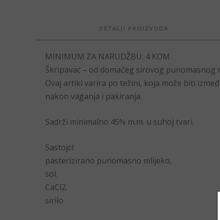
DETALJI PROIZVODA
MINIMUM ZA NARUDŽBU: 4 KOM
Škripavac – od domaćeg sirovog punomasnog m
Ovaj artikl varira po težini, koja može biti izme
nakon vaganja i pakiranja.
Sadrži minimalno 45% m.m. u suhoj tvari.
Sastojci:
pasterizirano punomasno mlijeko,
sol.
CaCl2,
sirilo.