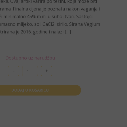
a. Ovaj artikl varira po težini, koja može biti
rama. Finalna cijena je poznata nakon vaganja i
ži minimalno 45% m.m. u suhoj tvari. Sastojci:
masno mlijeko, sol. CaCl2, sirilo. Sirana Vegium
trirana je 2016. godine i nalazi […]
Dostupno uz narudžbu
Lički
sir
škripavac,
sirana
DODAJ U KOŠARICU
Vegium,
cca
600
g
količina