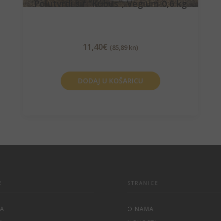
Polutvrdi sir “Kubus”, Vegium 0,6 kg
11,40
€
(85,89 kn)
DODAJ U KOŠARICU
E
STRANICE
NA
O NAMA