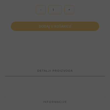
Krumpir,
1
kg
količina
DODAJ U KOŠARICU
DETALJI PROIZVODA
INFORMACIJE