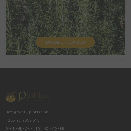
1,33
€
(10,02 kn)
DODAJ U KOŠARICU
info@zdravipinklec.hr
+385 95 9069 513
GANDHIJEVA 3, 10 000 ZAGREB