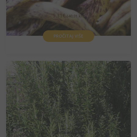
5,31
€
(40,01 kn)
PROČITAJ VIŠE
Ružmarin, pušlek