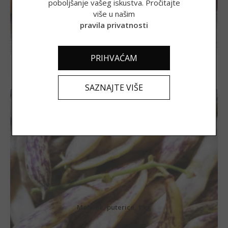
poboljšanje vašeg iskustva. Pročitajte
2,45
€
više u našim
(18,46 kn)
pravila privatnosti
DODAJ U KOŠARICU
PRIHVAĆAM
SAZNAJTE VIŠE
Mahune, puterice, 1 kg