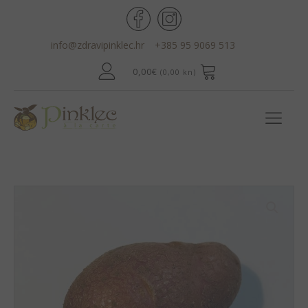
info@zdravipinklec.hr
+385 95 9069 513
0,00
€
(0,00 kn)