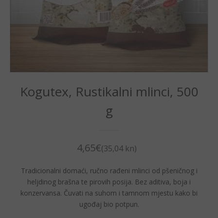
Kogutex, Rustikalni mlinci, 500
g
4,65
€
(35,04 kn)
Tradicionalni domaći, ručno rađeni mlinci od pšeničnog i
heljdinog brašna te pirovih posija. Bez aditiva, boja i
konzervansa. Čuvati na suhom i tamnom mjestu kako bi
ugođaj bio potpun.