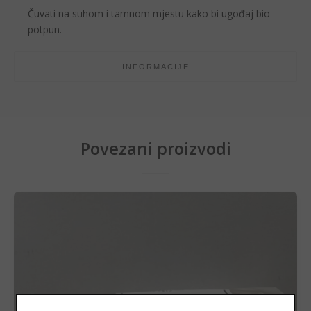
Čuvati na suhom i tamnom mjestu kako bi ugođaj bio
potpun.
INFORMACIJE
Povezani proizvodi