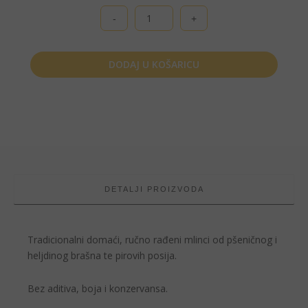
Kogutex,
Rustikalni
mlinci,
500
DODAJ U KOŠARICU
g
količina
DETALJI PROIZVODA
Tradicionalni domaći, ručno rađeni mlinci od pšeničnog i
heljdinog brašna te pirovih posija.
Bez aditiva, boja i konzervansa.