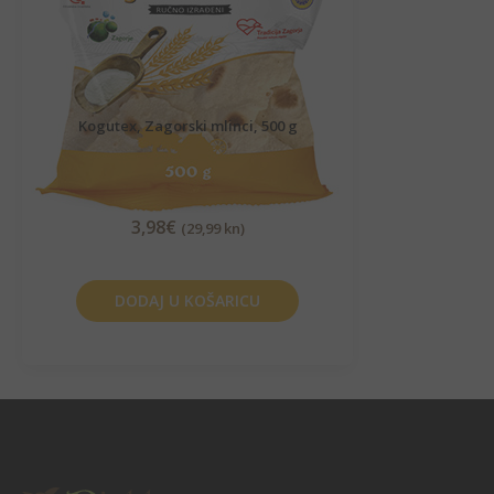
Kogutex, Zagorski mlinci, 500 g
3,98
€
(29,99 kn)
DODAJ U KOŠARICU