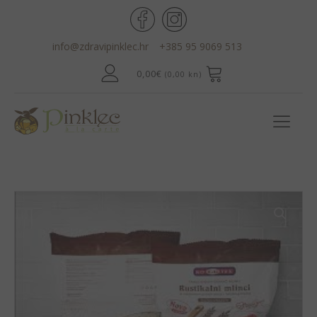
info@zdravipinklec.hr
+385 95 9069 513
0,00
€
(0,00 kn)