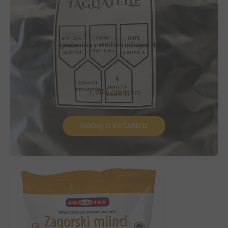
tjestenina s crnilom od sipe, 400 g
3,98
€
(29,99 kn)
DODAJ U KOŠARICU