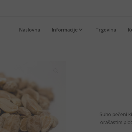
3
Naslovna
Informacije
Trgovina
K
Suho pečeni kik
orašastim plod