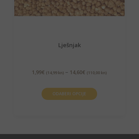
Lješnjak
–
1,99
€
14,60
€
(14,99 kn)
(110,00 kn)
ODABERI OPCIJE