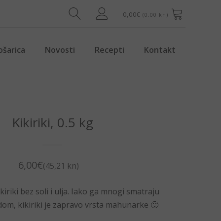
0,00
€
(0,00 kn)
ošarica
Novosti
Recepti
Kontakt
Kikiriki, 0.5 kg
6,00
€
(45,21 kn)
iriki bez soli i ulja. Iako ga mnogi smatraju
om, kikiriki je zapravo vrsta mahunarke 🙂