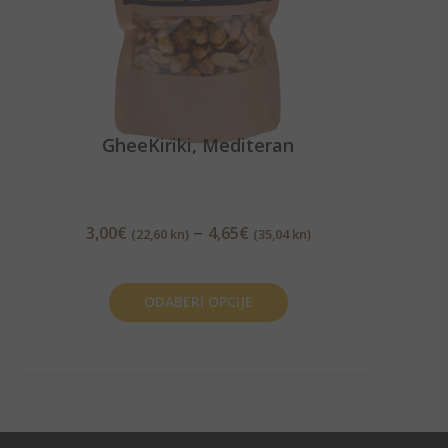
GheeKiriki, Mediteran
–
3,00
€
4,65
€
(22,60 kn)
(35,04 kn)
ODABERI OPCIJE