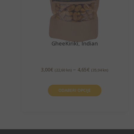
GheeKiriki, Indian
–
3,00
€
4,65
€
(22,60 kn)
(35,04 kn)
ODABERI OPCIJE