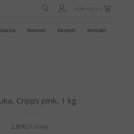
0,00
€
(0,00 kn)
ošarica
Novosti
Recepti
Kontakt
uka, Cripps pink, 1 kg
2,80
€
(21,10 kn)