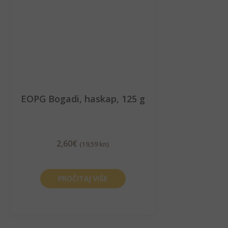
EOPG Bogadi, haskap, 125 g
2,60
€
(19,59 kn)
PROČITAJ VIŠE