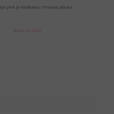
pps pink je kiselkasta i hrskava jabuka.
Nema na zalihi