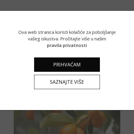
.
Ova web stranica koristi kolačiće za poboljšanje
vašeg iskustva. Pročitajte više u našim
pravila privatnosti
Povezani proizvodi
PRIHVAĆAM
SAZNAJTE VIŠE