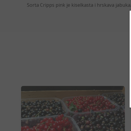
Sorta Cripps pink je kiselkasta i hrskava jabuka