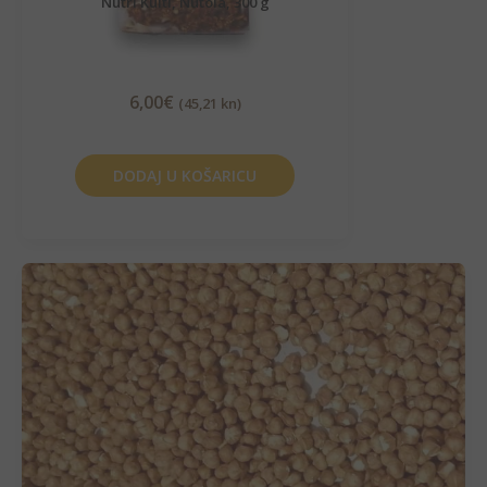
Nutri Kulti, Nutola, 300 g
6,00
€
(45,21 kn)
DODAJ U KOŠARICU