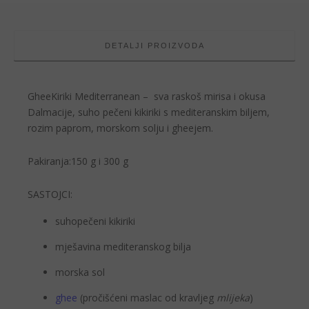
DETALJI PROIZVODA
GheeKiriki Mediterranean – sva raskoš mirisa i okusa
Dalmacije, suho pečeni kikiriki s mediteranskim biljem,
rozim paprom, morskom solju i gheejem.
Pakiranja:
150 g i 300 g
SASTOJCI:
suhopečeni kikiriki
mješavina mediteranskog bilja
morska sol
ghee
(pročišćeni maslac od kravljeg
mlijeka
)