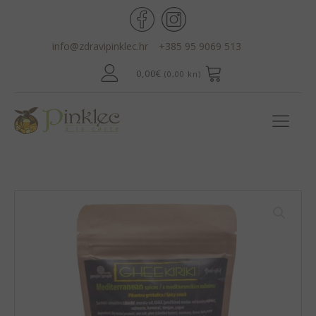
info@zdravipinklec.hr
+385 95 9069 513
0,00
€
(0,00 kn)