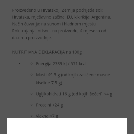
Proizvedeno u Hrvatskoj. Zemlja podrijetla soli:
Hrvatska, mješavine začina: EU, kikirikija: Argentina.
Način čuvanja: na suhom i hladnom mjestu.
Rok trajanja: otisnut na proizvodu, 4 mjeseca od
datuma proizvodnje.
NUTRITIVNA DEKLARACIJA na 100g:
Energija 2389 kJ / 571 kcal
Masti 49,5 g (od kojih zasićene masne
kiseline 7,5 g)
Ugljikohidrati 16 g (od kojih šećeri) <4 g
Proteini <24 g
Vlakna <7 g
Sol <1,8 g