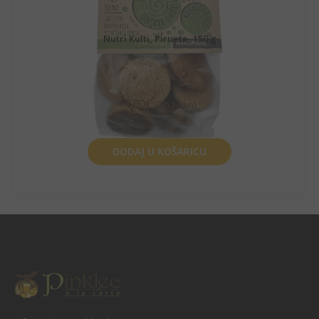
Nutri Kulti, Piruete, 150 g
4,00
€
(30,14 kn)
DODAJ U KOŠARICU