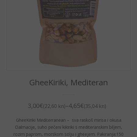
GheeKiriki, Mediteran
3,00
€
–
4,65
€
(22,60 kn)
(35,04 kn)
GheeKiriki Mediterranean – sva raskoš mirisa i okusa
Dalmacije, suho pečeni kikiriki s mediteranskim biljem,
rozim paprom, morskom solju i gheejem. Pakiranja:150