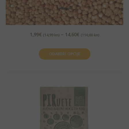
Lješnjak
–
1,99
€
14,60
€
(14,99 kn)
(110,00 kn)
ODABERI OPCIJE