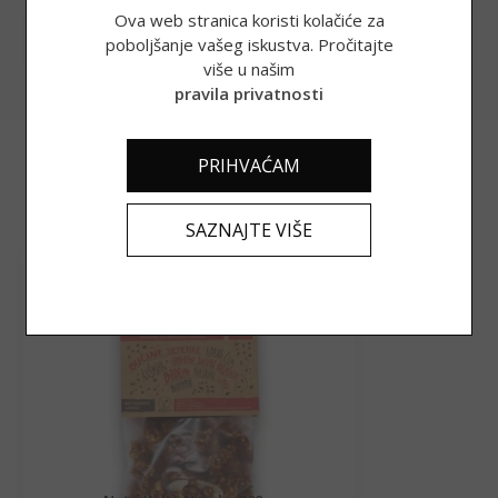
Ova web stranica koristi kolačiće za
poboljšanje vašeg iskustva. Pročitajte
INFORMACIJE
više u našim
pravila privatnosti
Povezani proizvodi
PRIHVAĆAM
SAZNAJTE VIŠE