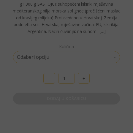
g i 300 g SASTOJCI: suhopečeni kikiriki mješavina
mediteranskog bilja morska sol ghee (pročišćeni maslac
od kravljeg mlijeka) Proizvedeno u Hrvatskoj. Zemlja
podrijetla soli: Hrvatska, mješavine začina: EU, kikirikija:
Argentina. Način čuvanja: na suhom i […]
Količina
GheeKiriki,
Mediteran
količina
DODAJ U KOŠARICU