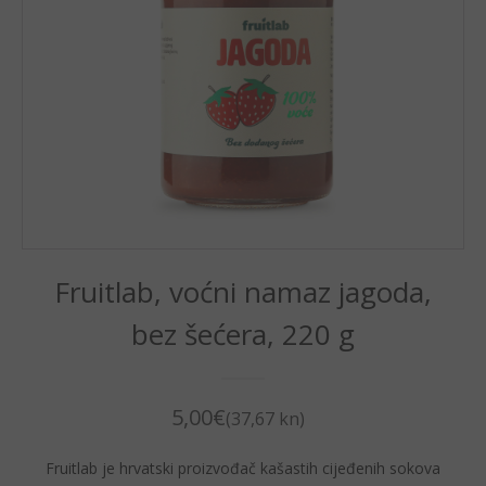
Fruitlab, voćni namaz jagoda,
bez šećera, 220 g
5,00
€
(37,67 kn)
Fruitlab je hrvatski proizvođač kašastih cijeđenih sokova