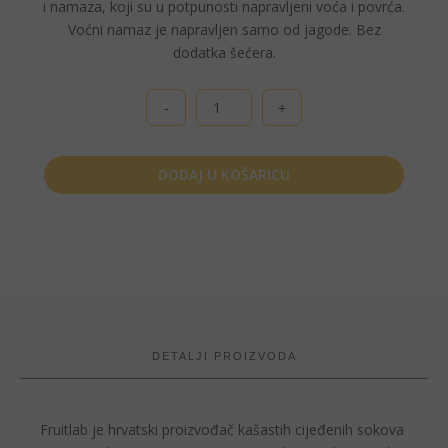
i namaza, koji su u potpunosti napravljeni voća i povrća.
Voćni namaz je napravljen samo od jagode. Bez
dodatka šećera.
Fruitlab,
voćni
namaz
jagoda,
DODAJ U KOŠARICU
bez
šećera,
220
g
količina
DETALJI PROIZVODA
Fruitlab
je hrvatski proizvođač kašastih cijeđenih sokova