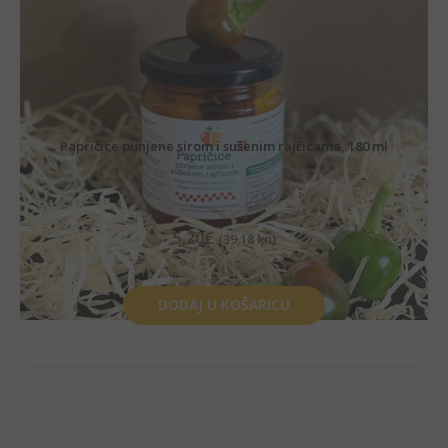
Papričice punjene sirom i sušenim rajčicama, 180 ml
5,20
€
(39,18 kn)
DODAJ U KOŠARICU