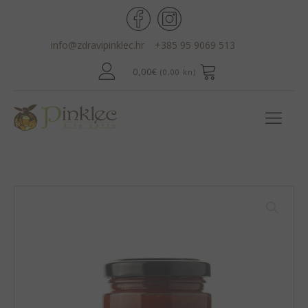
info@zdravipinklec.hr
+385 95 9069 513
0,00
€
(0,00 kn)