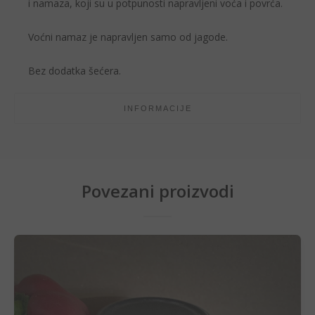
i namaza, koji su u potpunosti napravljeni voća i povrća.
Voćni namaz je napravljen samo od jagode.
Bez dodatka šećera.
INFORMACIJE
Povezani proizvodi