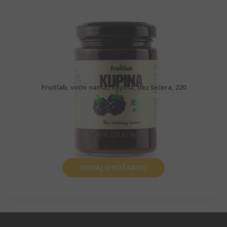
Fruitlab, voćni namaz kupina, bez šećera, 220
5,00
€
(37,67 kn)
DODAJ U KOŠARICU