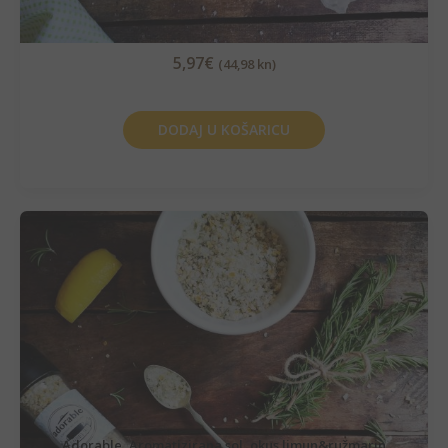
5,97
€
(44,98 kn)
DODAJ U KOŠARICU
Adorable, Aromatizirana sol, okus limun&ružmarin