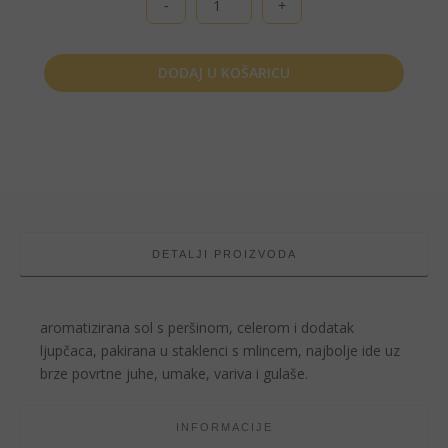
Adorable,
Aromatizirana
sol,
okus
DODAJ U KOŠARICU
ljupčac,
peršin
i
celer
količina
DETALJI PROIZVODA
aromatizirana sol s peršinom, celerom i dodatak
ljupčaca, pakirana u staklenci s mlincem, najbolje ide uz
brze povrtne juhe, umake, variva i gulaše.
INFORMACIJE