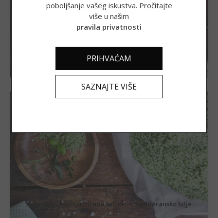
poboljšanje vašeg iskustva. Pročitajte
više u našim
5,97
€
(44,98 kn)
pravila privatnosti
DODAJ U KOŠARICU
PRIHVAĆAM
SAZNAJTE VIŠE
Adorable, Aromatizirana sol, okus mediteransko bilje