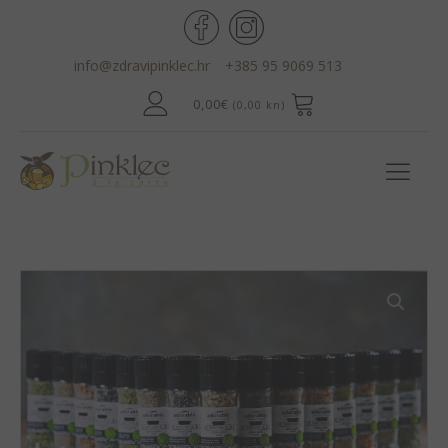
info@zdravipinklec.hr
+385 95 9069 513
0,00
€
(0,00 kn)