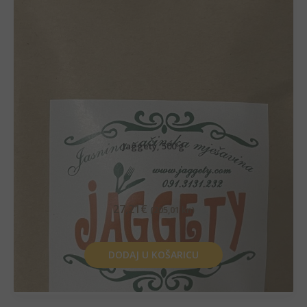
Jaggety, 500 g
27,21
€
(205,01 kn)
DODAJ U KOŠARICU