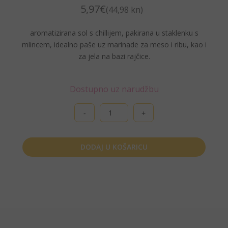
5,97
€
(44,98 kn)
aromatizirana sol s chillijem, pakirana u staklenku s
mlincem, idealno paše uz marinade za meso i ribu, kao i
za jela na bazi rajčice.
Dostupno uz narudžbu
Adorable,
Aromatiziana
sol,
okus
DODAJ U KOŠARICU
chilli
količina