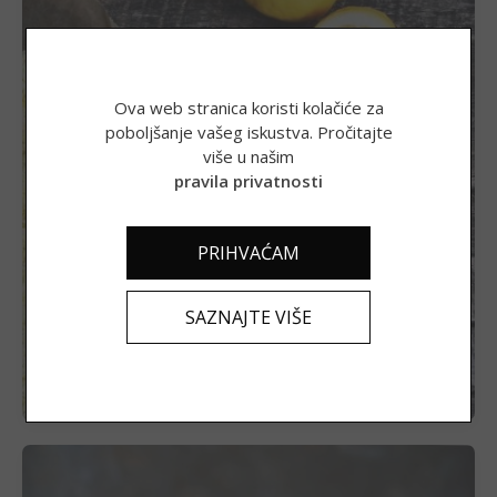
Ova web stranica koristi kolačiće za
poboljšanje vašeg iskustva. Pročitajte
više u našim
Adorable, Aromatizirana sol, okus limun
pravila privatnosti
PRIHVAĆAM
5,97
€
(44,98 kn)
SAZNAJTE VIŠE
DODAJ U KOŠARICU