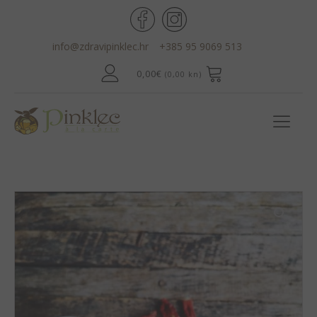
info@zdravipinklec.hr
+385 95 9069 513
0,00
€
(0,00 kn)