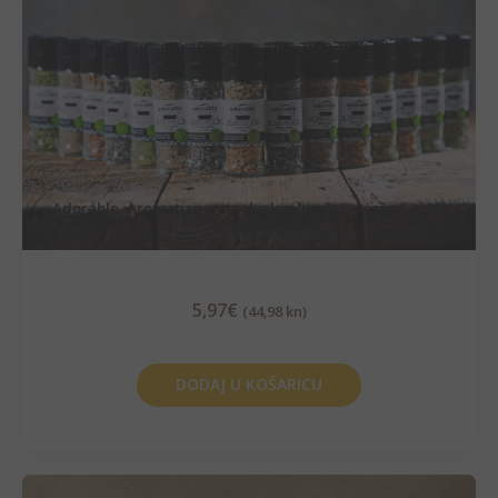
Adorable, Aromatizirana sol, okus ljupčac, peršin i celer
5,97
€
(44,98 kn)
DODAJ U KOŠARICU